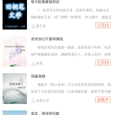
萧云景曾想杀了陈念安，奈何对方长腿勾在她的肩头，
王遗孀带回京城。 据说，这个女人是今上多年的心结。
每天盼着爹娘和好
一抽一抽的，哭的实在可怜……同行路上，萧云景早已
深秋，又是大雨倾盆的夜。 虞欢坐在镜台前梳完发，回
1、陆清言生得冰肌玉骨，陆府出事后，就被太后
写信回京拒了长辈订的亲事，准备迎她过门，结果临近
头看向身后一袭飞鱼服的男人，嫣然一笑： “指挥使，
指给摄政王后，成了他唯一的通房。 外人眼中，摄政王
京城，她跑了！！！萧云景这才知道，女人在床上说的
来吗？” 【二】 齐岷警告过虞欢，他不是什么良善之
位高权重，能服侍他，是她三生有幸，只有她知道私下
已完结
墨子哲
话，半句都信不得，那些非她不可的言语，不过是哄她
辈，撩拨他，是玩火自焚。 虞欢气恼又兴奋。 玩火自焚
他规矩有多严苛， 不幸有孕后，她更是如履薄冰，孩子
卖力表现的假话等再见之时，陈念安穿着嫁衣坐在床上
又怎样？ 她就是要自焚，与他一起焚。
尚未出生就碍了未来王妃的眼，险些死在大火中。 逃离
求求你们不要和离哇
乖顺等她，装成大家闺秀的端庄模样，丝毫不见曾经夜
王府后，她没再踏入京城。
春莹自诩为京城第一媒婆，虽未至双十年华，但京
里的放荡萧云景捏着她的下巴抬起她的脸，欣赏她瞬间
城中被她撮合成亲，婚姻美满之人，没有上百对，也有
惨白的表情，微微一笑：好巧，又见面了我的二小姐
好几十对呢。 最近春莹接了个大单，要为诚郡王府的小
已完结
【坏女人玩了女人就想跑的故事】【老实女人被迫黑化
喜英
郡主寻摸合适的公子哥。 她刚把自己珍藏的《京城贵公
的故事】【背景：女人能当官、能成亲】【非abo】
子排行榜》拿出来，就听说小郡主的大哥，郡王府的世
误嫁枭雄
【受利己非好人】
子爷，正在和世子夫人闹和离。 春莹吓的饭都来不及
预收文《鹊上金枝》王元贞在研究室加班猝死，胎
吃，慌忙跑去了郡王府，先劝世子爷，再劝世子夫人。
穿成了王氏贵女好消息：出身顶级世家，家财万贯可躺
平。坏消息：王氏乃“三姓家奴”，名声烂得一批。王元
连载中
金紫玉炎
贞出生时体弱，道士批命有早夭之兆，不得已将她养在
道观里。如今谶言已破，被欢欢喜喜接回家来。不等王
道友，请保持沉默