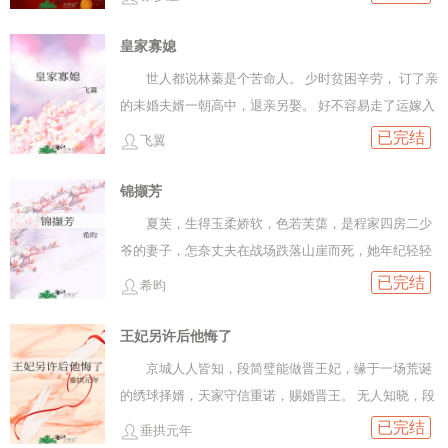
发夫妻。权臣，将军，世家子，为了和她成婚彼此争锋
难自医、破罐破摔受x心里只有受的恋爱脑攻
掣肘。三个男人又争又抢，却不想漏了一个病弱内敛的
皇家寡媳
废太子。三载为师，郑媞声总不自觉关注废太子的一举
世人都说林蓁是个苦命人。 少时贫困辛劳， 订了亲
一动，关注着关注着，两人不知何时殊途同归。直到新
的未婚夫婿一朝高中，退亲另娶。 好不容易走了运嫁入
帝登基，郑媞声封后，众人才发现哪怕三次退婚，她依
福王府做继妃， 新婚一个月，福王薨了。
已完结
旧一婚更比一婚高！【段评已开】（之前的文案时间太
飞翼
长没有感觉了，换掉了）
锦撷芳
夏芙，生得玉柔娇软，色若芙蕖，是程家四房二少
爷的妻子，怎奈丈夫在战场跌落山崖而死，她年纪轻轻
守了寡，原以为一辈子就这么过了，孰料婆母为了给儿
已完结
希昀
子留后提出让她兼祧，并秘密定下兼祧对像为家主程明
昱。 兼祧初夜，程明昱负手而立，眸色清冷：待有了身
王妃另许后他悔了
子，你我再无瓜葛。
京城人人皆知，段简璧能做晋王妃，缘于一场荒诞
的绣球择婿，天家守信重诺，赐婚晋王。 无人知晓，段
简璧要选的本不是这位如圭如璋的天策上将，是他穿着
已完结
垂拱元年