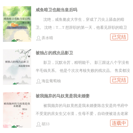
她亲手缝的衣裳，误导了她，那衣裳原不是他的。 ..
咸鱼暗卫也能当皇后吗
沈绝，咸鱼脆皮大学生，穿成了刀尖上舔血的暗
卫。 沈绝：T﹏T 想辞职的第一天，他看见辞职的暗卫
被打了五十大板。 沈绝默默收回辞职信。 上班寂寞，沈
已完结
弄水晴
绝给自己找了个搭子，那个最腼腆木讷的小暗卫。 沈绝
拉着他一起吐槽上司。
被独占的残次品影卫
影卫，沉默冷厉，精明能干。 影三跟这八个字没有
半毛钱关系。 他是个次次考核失败的残次品。 售卖都没
有人要。 即将被销毁之际，遇到了前来买影卫的陆展
已完结
海盐葡萄柚
清。 影三闻着香味，不顾..
被我抛弃的马奴竟是我未婚妻
被我抛弃的马奴竟然是我未婚妻陈念安是尚书府中
不受宠的庶女生父冷漠，生母不爱，自幼便被送去老家
庄子上，直到嫡姐快要成亲时，突然跟个江湖女跑了，
连载中
胡33
父亲觉得得罪不起对方，才想起让她替嫁陈念安心里怨