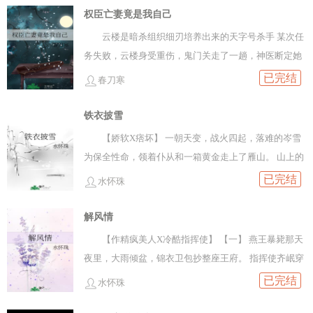
恨，不满自己是个被人摆弄的物件，是提线的木偶，要
权臣亡妻竟是我自己
被迫嫁给一个权势滔天的女人！正巧回京路上，她顺手
云楼是暗杀组织细刃培养出来的天字号杀手 某次任
救了个奴隶，洗干净后发现对方生的甚是冷艳貌美，清
务失败，云楼身受重伤，鬼门关走了一趟，神医断定她
清冷冷一本正经要报恩的样子让她来了兴趣陈念安以救
功力受损，今后再难拿刀 首领惋惜但无情，一包碎银将
已完结
春刀寒
命之恩要挟，让对方给她当马奴白天替她照看她的白
她打发出去
马，晚上到床上卖力的伺候她，稍有不满就要拿脚踩她
铁衣披雪
的脸！这段日子过于快活，以至于陈念安都快忘了自己
【娇软X痞坏】 一朝天变，战火四起，落难的岑雪
还要替嫁的事情临近京城，陈念安到底惜命，怕事情败
为保全性命，领着仆从和一箱黄金走上了雁山。 山上的
露，迷晕了马奴送了些银钱将她扔在客栈，自己带着下
土匪头子叫危怀风，听闻人来，叼着一根狗尾巴草登
已完结
人跑路了本以为是露水情缘，往后只能怀念两人抵死缠
水怀珠
场。 岑雪垂着眼，说：“与我假成亲，三个月后，和离
绵恨不得溺死在对方身上的日子，谁知道成亲那日，她
书归我，这一箱黄金归你。” 危怀风难以相信天下竟有
解风情
掀开盖头一看，眼前同样穿着喜服的女人不是马奴又是
这等好事，笑说：“你来真的都行。” 岑雪：“……”
谁！陈念安：天塌了——萧云景办差路上被身边人算
【作精疯美人X冷酷指挥使】 【一】 燕王暴毙那天
计，九死一生时被个娇滴滴的姑娘捞了一命对方不要金
夜里，大雨倾盆，锦衣卫包抄整座王府。 指挥使齐岷穿
银，目光只在她细腰长腿上来回，粉唇一启便定了她的
过重重宫门，抵达内宅，对坐在镜台前梳妆的女人说：
已完结
水怀珠
差事：马奴萧王爷何曾受过这等屈辱，简直都要气笑了
“燕王妃，请吧。” 燕王谋反，畏罪自杀，齐岷奉旨把燕