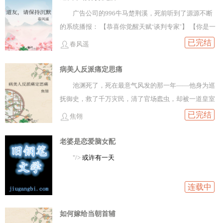
元贞沉迷她的‘基建游戏\\’，她的婚事便被诸人惦记上
广告公司的996牛马楚荆溪，死前听到了源源不断
了，她却不是个好被拿捏的。‘小道姑\\’下山，被诓骗至
的系统播报： 【恭喜你觉醒天赋‘谈判专家’】 【你是一
外祖家，毫无负担，先屠了各怀鬼胎的外祖一家。不想
个心理学高手，天生拥有高超的谈判技巧】 【恭喜你觉
已完结
春风遥
归家后，仍逃不开各方联姻纠缠，为杜绝后患，日后不
醒天赋‘公关顾问’】 【你能轻松维护品牌形象】 【恭喜
被夫家拿捏，王元贞千挑万选，给自己物色了个绝佳的
你觉醒天赋‘顶级销冠’】 【你就像第二个华尔街之狼，
病美人反派痛定思痛
夫婿。不想大婚之日入错了洞房，看见顾聿昭这个杀
业绩永远遥遥领先】
池渊死了，死在最意气风发的那一年——他身为巡
神，吓得她花容失色，却不想将错就错。顾聿昭好容易
抚御史，救了千万灾民，清了官场蠹虫，却被一道皇室
将人骗到手，哪里肯罢手，一味好性儿诱哄：“吾必不输
密令逼死在离家千万里的异乡棉州。 持圣谕下手的是他
已完结
于他。往后，当以百倍千倍之心待卿。”奈何，任凭顾聿
焦翎
暗恋七年的少年好友。
昭如何哄劝，王元贞皆连连摆手：“大可不必！我与他是
老婆是恋爱脑女配
假成婚！”顾聿昭：.......男主视角：顾聿昭身受重伤弥留
之时，看见一女子，韵在光影里，头戴青玉莲花观，垂
"/>
或许有一天
下两条飘带，眉心一点观音痣，恍若神仙妃子下凡本应
报救命之恩，他却做尽卑劣事王元贞救顾聿昭一命，不
连载中
想顾聿昭却恩将仇报女主视角王元贞在山里采药偶遇深
受重伤的顾聿昭，颜控对看着破碎感十足、凄美温润郎
如何嫁给当朝首辅