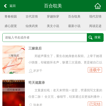
百合耽美
返回
青春校园
古代言情
穿越快穿
百合耽美
现代言情
虐心甜宠
仙侠武侠
美文小说
最新小说
阅读足迹
三嫁皇后
郑媞声重生了，重生在她身败名裂前。上辈子她谨
小慎微，却被败坏名声，惨遭三次退婚。更是被自己以
为的亲生母亲送上一杯毒茶，要了性命。魂锁山野，她
连载中
岁岁千
窥一人青灯棋盘，翻手云雨，落子江山。钟鸣三声，新
帝登基，郑媞声骤然睁开眼，竟然是她撞见假母亲私会
司天诡案录
男人的时候！好好好，机会给到她面前，那就别怪她抄
文案废狂吼：老天来劈我一道雷，劈通我写文案的
底而上！未婚夫于郑媞声来说只是浮尘，她爽利走完退
任督二脉！ 全文完，修细节，结算通过后更福利番外；
婚三次的流程，却不想他们死不松手，一心想要和她结
下一本开《相父》，文案在最后，求收~ 烂命一条、医
已完结
张参差