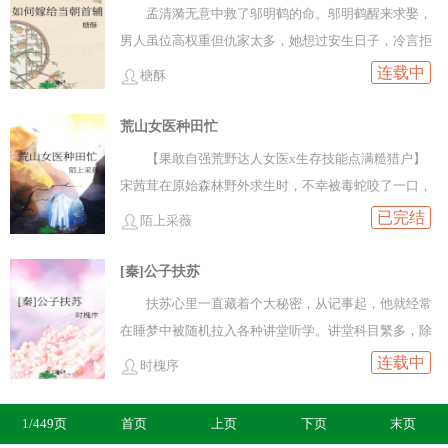
君没有丝毫抵抗力，日行一善为其料理了伤口，不料美
孟清漪无意中救了邬明鹤的命。邬明鹤醒来求娶，
男一睁眼便想恩将仇报，先斩救命恩人。再见，顾聿昭
男人虽位高权重但仇家太多，她想过安生日子，冷言拒
当着她的面挥刀枭首，至此，王元贞对他的滤镜彻底碎
绝：“施恩不图报。”还怕男人惦记她美貌以权压人，骂
连载中
榶酥
了。『美人但疯狂基建x如玉君子但枭雄』『沉迷基建
他老牛吃嫩草：“家中已为我说亲，郎君年岁与我相
游戏工科女x逐鹿天下心机男』阅读指南：√.架空群雄割
当。”可谁想短短半月，孟家出事，未婚夫撇清关系，她
荒山女医种田忙
据，狠人夫妻互补逐鹿天下√.民风奔放，女子二嫁仍抢
只得拿起那个男人留下的玉佩求上邬家：“我答应你的求
【果敢自强荒野达人女医x生存技能点满糙猎户】
手√.有媳妇全靠又骗又争又抢，非大女主√.全文道德感
娶。” 邬明鹤一身官服高坐上位，慢条斯理：“我记
宋茜茸在原始森林野外求生时，不幸被毒蛇咬了一口，
低，全员没有真善美√.文案废，书名废，女主视角长篇
得孟姑娘已经定亲，郎君年岁相当。”孟清漪知他记着
眼前一黑就穿到了某架空朝代，成为当地的一位名医之
已完结
群像、爽文√.基建部分穿插在权谋剧情里，五万字后 王
陌上采薇
仇，心一横，拿出玉佩：“我挟恩图报，你认是不
女。 只可惜，她睁眼面临的就是天坑开局。宋家在
元贞在研究室加班猝死，胎穿成了王氏贵女好消息：出
认？” 满堂寂静一瞬，屏风后传来低笑声。孟清漪
返乡途中遭遇山匪，家人被害，原身被逼得跳崖。
[秦]公子扶苏
身顶级世家，家财万贯可躺平。坏消息：王氏乃“三姓家
这才惊觉他有客人，恨不得找个地缝钻。小娘子的脸红
她来到原身父亲留在偏僻山村的小院，推开门时却傻了
奴”，名声烂得一批。王元贞出生时体弱，道士批命有早
扶苏心里一直藏着个大秘密，从记事起，他就经常
得堪比晚霞，邬明鹤心软接过玉佩：“认。” 确实是
眼。屋里空荡荡的，完美演绎何为“家徒四壁”。 好
夭之兆，不得已将她养在道观里。如今谶言已破，被欢
在睡梦中被随机拉入各种讲堂听学。讲堂科目繁多，除
他先觊觎她的美貌。娘子年岁尚小，骂他几句又何
在，前世学过急救，原身又有扎实的中医功底，两者结
欢喜喜接回家来。不等王元贞沉迷她的‘基建游戏\\’，她
常规课程外，还有据此发展的衍生节目。譬如自然大百
连载中
妨。 －成婚后，孟清漪发现母亲说得极对。老男人
时槐序
合，宋茜茸进山采药，下山行医，渐渐有了些名气。
的婚事便被诸人惦记上了，她却不是个好被拿捏的。王
科，物理大魔法，化学大揭秘等等，内容精彩纷呈，知
果真很会疼人，他简直对她有求必应，身体还好得过了
在这个男尊女卑的时代，女医饱受非议。起
元贞千挑万选物色了个绝佳的夫婿，不想大婚之日入错
识浩如烟海。扶苏对此很享受，时常看得瞠目结舌，拍
头！真真是无一处不满意！ 孟母看着女儿愈发娇
1/449页
首页
上页
下页
末页
初，所有人都不看好，直到宋茜茸医治的病人越来越
了洞房，她吓得花容失色，却不想将错就错。顾聿昭好
案叫绝。直到有一天，他听了一堂历史讲坛——《论秦
纵得性子，愁的直叹气，邬明鹤却越来越安心。因为小