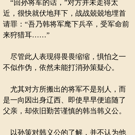
“回孙将军的话，”对方并未走得太
近，很快就伏地拜下，战战兢兢地埋首
请罪：“吾乃韩将军麾下兵卒，受军命前
来狩猎耳……”
尽管此人表现得畏畏缩缩，惧怕之一
不似作伪，依然未能打消孙策疑心。
尤其对方所搬出的将军不是别人，而
是一向因出身辽西、即使早早便追随了
父亲，却依旧勤苦谨慎的韩当韩义公。
以孙策对韩义公的了解，并不认为他