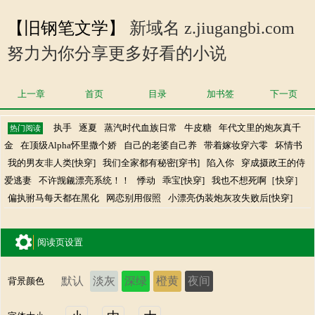
【旧钢笔文学】
新域名 z.jiugangbi.com
努力为你分享更多好看的小说
上一章
首页
目录
加书签
下一页
执手
逐夏
蒸汽时代血族日常
牛皮糖
年代文里的炮灰真千
热门阅读
金
在顶级Alpha怀里撒个娇
自己的老婆自己养
带着嫁妆穿六零
坏情书
我的男友非人类[快穿]
我们全家都有秘密[穿书]
陷入你
穿成摄政王的侍
爱逃妻
不许觊觎漂亮系统！！
悸动
乖宝[快穿]
我也不想死啊［快穿］
偏执驸马每天都在黑化
网恋别用假照
小漂亮伪装炮灰攻失败后[快穿]
阅读页设置
默认
淡灰
深绿
橙黄
夜间
背景颜色