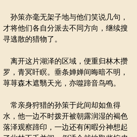
孙策亦毫无架子地与他们笑说几句，
才将他们各自分派去不同方向，继续搜
寻逃散的猎物了。
离开这片湖泽的区域，便重归林木攒
罗，青冥盰瞑。垂条婵婵间晦暗不明，
荨荨森木遮翳天光，亦噬蹄音鸟鸣。
常亲身狩猎的孙策于此间却如鱼得
水，他一边不时拨开被朝露润湿的褐色
落泽观察蹄印，一边还有闲暇分神想起