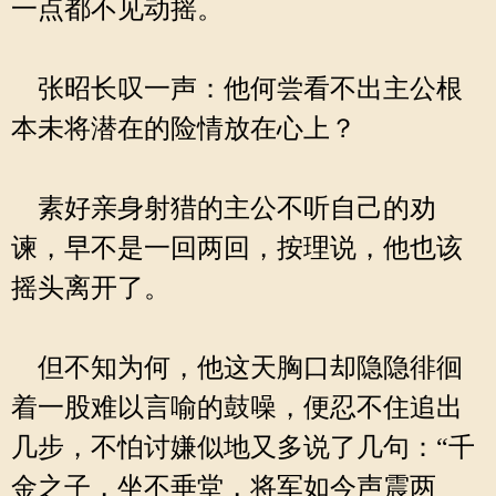
一点都不见动摇。
张昭长叹一声：他何尝看不出主公根
本未将潜在的险情放在心上？
素好亲身射猎的主公不听自己的劝
谏，早不是一回两回，按理说，他也该
摇头离开了。
但不知为何，他这天胸口却隐隐徘徊
着一股难以言喻的鼓噪，便忍不住追出
几步，不怕讨嫌似地又多说了几句：“千
金之子，坐不垂堂，将军如今声震两