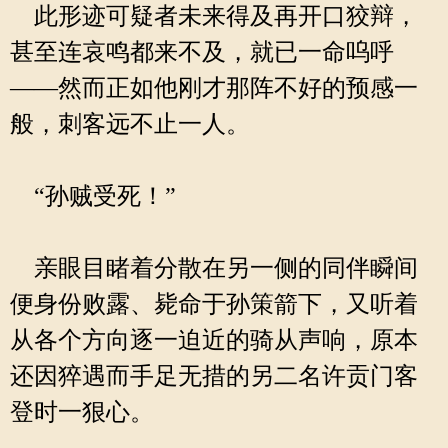
此形迹可疑者未来得及再开口狡辩，
甚至连哀鸣都来不及，就已一命呜呼
——然而正如他刚才那阵不好的预感一
般，刺客远不止一人。
“孙贼受死！”
亲眼目睹着分散在另一侧的同伴瞬间
便身份败露、毙命于孙策箭下，又听着
从各个方向逐一迫近的骑从声响，原本
还因猝遇而手足无措的另二名许贡门客
登时一狠心。