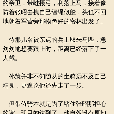
的亲卫，带鞬摄弓，利落上马，接着像
防着张昭去拽自己缰绳似般，头也不回
地朝着军营旁那物色好的密林出发了。
待那几名被亲点的兵士取来马匹，急
匆匆地想要跟上时，距离已经落下了一
大截。
孙策并非不知随从的坐骑远不及自己
精良，更遑论他还先走了一步。
但带侍骑本就是为了堵住张昭那担心
的嘴，现目的达到了，他自然没有原地