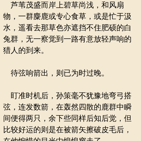
芦苇茂盛而岸上碧草尚浅，和风扇
物，一群麋鹿或专心食草，或是忙于汲
水，遥看去那草色亦遮挡不住肥硕的白
兔群，无一察觉到一路有意放轻声响的
猎人的到来。
待弦响箭出，则已为时过晚。
盯准时机后，孙策毫不犹豫地弯弓搭
弦，连发数箭，在轰然四散的鹿群中瞬
间便得两只，余下些同样后知后觉，但
比较好运的则是在被箭矢擦破皮毛后，