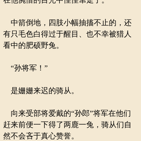
在他惋惜的目光中惶惶窜走了。
中箭倒地，四肢小幅抽搐不止的，还
有只毛色白得过于醒目、也不幸被猎人
看中的肥硕野兔。
“孙将军！”
是姗姗来迟的骑从。
向来受部将爱戴的“孙郎”将军在他们
赶来前便一下得了两鹿一兔，骑从们自
然不会吝于真心赞誉。