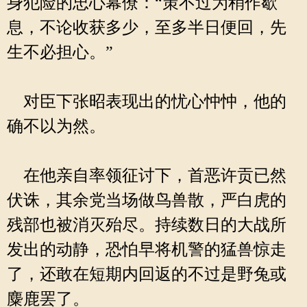
身犯险的忠心幕僚：“策不过为稍作歇
息，不论收获多少，至多半日便回，先
生不必担心。”
对臣下张昭表现出的忧心忡忡，他的
确不以为然。
在他亲自率领征讨下，首恶许贡已然
伏诛，其余党当场做鸟兽散，严白虎的
残部也被消灭殆尽。持续数日的大战所
发出的动静，恐怕早将机警的猛兽惊走
了，还敢在短期内回返的不过是野兔或
麋鹿罢了。