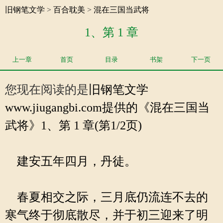
旧钢笔文学
>
百合耽美
>
混在三国当武将
1、第 1 章
上一章
首页
目录
书架
下一页
您现在阅读的是
旧钢笔文学
www.jiugangbi.com提供的《混在三国当
武将》1、第 1 章(第1/2页)
建安五年四月，丹徒。
春夏相交之际，三月底仍流连不去的
寒气终于彻底散尽，并于初三迎来了明