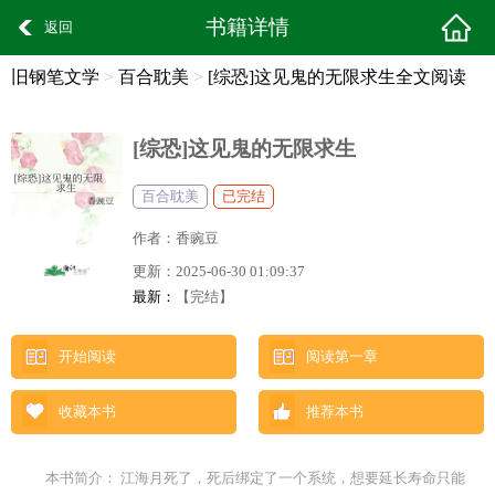
书籍详情
返回
旧钢笔文学
>
百合耽美
>
[综恐]这见鬼的无限求生全文阅读
[综恐]这见鬼的无限求生
百合耽美
已完结
作者：
香豌豆
更新：
2025-06-30 01:09:37
最新：
【完结】
开始阅读
阅读第一章
收藏本书
推荐本书
本书简介： 江海月死了，死后绑定了一个系统，想要延长寿命只能