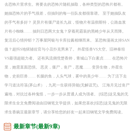
去恐怖片里求生。将要去的恐怖片随机抽取，各种类型的恐怖片都有。
她抽恐怖片的手气很差，但抽到的每一任队友都很靠谱。 至于她抽队友
的手气有多好？ 灵异片有僵尸道长九叔，怪物片有温彻斯特，公路血浆
片有小蜘蛛…… 抽到日恐两大女鬼？穿着死霸装的黑崎少年从天而降。
复活后心情抑郁？万事屋阿银与卡库拉酱相继而来。 某恐怖漫画太掉SAN
值？超抖S地狱辅佐官与小丑扑克男来了。 外星怪兽VS大空。旧神泰坦
VS最强超能力者。 还有风流倜傥楚香帅，青城山下白素贞…… 在恐怖片
里，她需直面恐惧。 恶灵，僵尸，丧尸，恶魔…… 变异生物，外星生
物，史前巨兽…… 长腿的鱼，人头气球，雾中的美少年…… 为了活下去
学习道法符箓(茅山术），九死一生获得异能(无解诅咒)。 江海月见过丧尸
遍地，对抗过各种鬼怪，一步一步从普通人成为强者。 [综恐]这见鬼的无
限求生全文免费阅读由旧钢笔文学提供，如果您喜欢[综恐]这见鬼的无限
求生香豌豆最新章节，请分享给您的好友一起来旧钢笔文学免费阅读。
最新章节(最新9章)