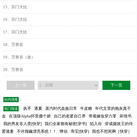
15、宗门大比
16、宗门大比
17、宗门大比
18、万兽谷
19、万兽谷（改）
20、万兽谷
上一页
下一页
站内强推
执手
逐夏
蒸汽时代血族日常
牛皮糖
年代文里的炮灰真千
热门阅读
金
在顶级Alpha怀里撒个娇
自己的老婆自己养
带着嫁妆穿六零
坏情书
我的男友非人类[快穿]
我们全家都有秘密[穿书]
陷入你
穿成摄政王的侍
爱逃妻
不许觊觎漂亮系统！！
悸动
乖宝[快穿]
我也不想死啊［快穿］