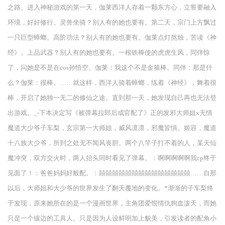
之路。进入神秘游戏的第一天，伽莱西洋人存着一颗东方心，立誓要融入
环境，好好修行。灵兽坐骑？别人有的她也要有。第二天，宗门上方飘过
一只巨型蟑螂。高阶功法？别人有的她也要有。伽莱点灯熬烛，苦读《神
经》。上品武器？别人有的她也要有。一根铁棒使的虎虎生风，同伴惊
了，问她是不是在cos孙悟空。伽莱：我这个不是金箍棒。同伴：那是什
么？伽莱：很棒。……就这样，西洋人骑着蟑螂，练着《神经》，舞着很
棒，开启了她独一无二的修仙之途。直到那一天，她发现自己再也无法登
出游戏。_-下本决定写《被弹幕拉郎后成官配了》正的发邪大师姐x无情
魔道大少爷子车梨，玄宗第一大师姐，威风凛凛，邪魔皆惧。姬容，魔道
十八族大少爷，所到之处无不闻风丧胆。两个八竿子打不着的人，某天仙
魔冲突，双方交火时，两人抬头同时看见了弹幕。：啊啊啊啊啊我cp终于
见面了！：爸爸妈妈好般配。：囍囍囍囍囍囍囍囍囍囍囍囍囍囍……自那
以后，大师姐和大少爷的世界发生了翻天覆地的变化。*渐渐的子车梨终
于发现，原来她所在的是一个漫画世界，主角团爱恨情仇狗血泼天，而她
只是一个镶边的工具人。只是因为人设鲜明加上貌美，引发读者的配角小