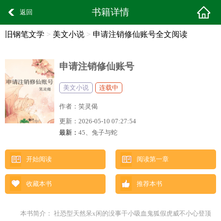
书籍详情
返回
旧钢笔文学
>
美文小说
>
申请注销修仙账号全文阅读
申请注销修仙账号
美文小说
连载中
作者：
笑灵偈
更新：
2026-05-10 07:27:54
最新：
45、兔子与蛇
开始阅读
阅读第一章
收藏本书
推荐本书
本书简介： 社恐型天然呆x闲的没事干小吸血鬼狐假虎威不小心登顶