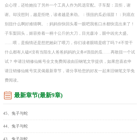
众心理，还给她拉了另外一个工具人作为民选官配。子车梨：丑拒，谢
谢。却没想到，越是拒绝，读者越是来劲。：强扭的瓜必须甜！：到底在
别扭什么啊好难猜啊。：妈妈你快回头看一眼吧我爸口水都快流出来了！
子车梨回头，姬容拎着一柄十公斤的大刀，目光森冷，眼中凶光大盛。
……喂，是痴情还是想把她剁了喂刀，你们读者眼睛是瞎了吗？#不管干
什么都有人磕#没有当陌生人爸爸妈妈的义务#强扭的瓜……再敢扭一个试
试？ 申请注销修仙账号全文免费阅读由旧钢笔文学提供，如果您喜欢申
请注销修仙账号笑灵偈最新章节，请分享给您的好友一起来旧钢笔文学免
费阅读。
最新章节(最新9章)
45、兔子与蛇
44、兔子与蛇
43、兔子与蛇