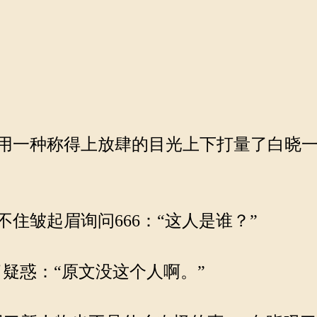
一种称得上放肆的目光上下打量了白晓一
皱起眉询问666：“这人是谁？”
了疑惑：“原文没这个人啊。”