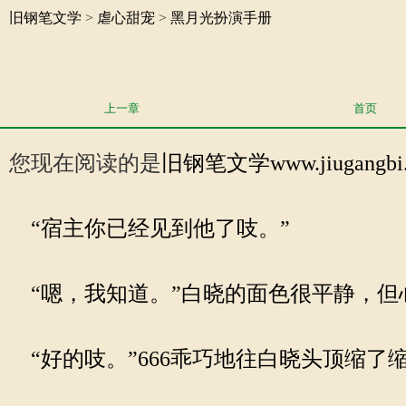
旧钢笔文学
>
虐心甜宠
>
黑月光扮演手册
上一章
首页
您现在阅读的是
旧钢笔文学
www.jiuga
“宿主你已经见到他了吱。”
“嗯，我知道。”白晓的面色很平静，但
“好的吱。”666乖巧地往白晓头顶缩了