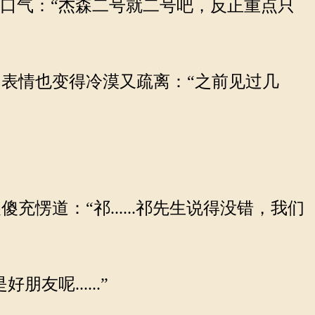
口气：“杰森二号就二号吧，反正重点只
表情也变得冷漠又疏离：“之前见过几
道：“祁......祁先生说得没错，我们
呢......”