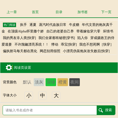
上一章
首页
目录
加书签
下一页
执手
逐夏
蒸汽时代血族日常
牛皮糖
年代文里的炮灰真千
热门阅读
金
在顶级Alpha怀里撒个娇
自己的老婆自己养
带着嫁妆穿六零
坏情书
我的男友非人类[快穿]
我们全家都有秘密[穿书]
陷入你
穿成摄政王的侍
爱逃妻
不许觊觎漂亮系统！！
悸动
乖宝[快穿]
我也不想死啊［快穿］
偏执驸马每天都在黑化
网恋别用假照
小漂亮伪装炮灰攻失败后[快穿]
阅读页设置
默认
淡灰
深绿
橙黄
夜间
背景颜色
小
中
大
字体大小