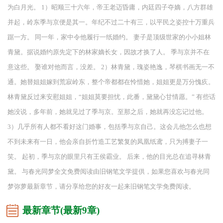
为白月光。 1）昭顺三十六年，帝王老迈昏庸，内廷四子夺嫡，八方群雄
并起，岭东季与京便是其一。年纪不过二十有三，以平民之姿控十万重兵
踞一方。 同一年，家中令他履行一纸婚约。 妻子是顶级世家的小小姐林
青黛。据说婚约原先定下的林家嫡长女，因故才换了人。 季与京并不在
意这些。 娶谁对他而言，没差。 2）林青黛，瑰姿艳逸，琴棋书画无一不
通。她替姐姐嫁到荒寂岭东，整个帝都都在怜惜她，姐姐更是万分愧疚。
林青黛反过来安慰姐姐，“姐姐莫要担忧，此番，黛黛心甘情愿。” 有些话
她没说，多年前，她就见过了季与京。至那之后，她就再没忘记过他。
3）几乎所有人都不看好这门婚事，包括季与京自己。这会儿他怎么也想
不到未来有一日，他会亲自折竹造工艺繁复的凤凰纸鸢，只为搏妻子一
笑。 起初，季与京的眼里只有王侯霸业。 后来，他的目光总在追寻林青
黛。 与春光同梦全文免费阅读由旧钢笔文学提供，如果您喜欢与春光同
梦弥萝最新章节，请分享给您的好友一起来旧钢笔文学免费阅读。
最新章节(最新9章)