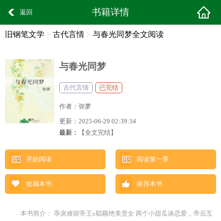
书籍详情
返回
旧钢笔文学
>
古代言情
>
与春光同梦全文阅读
与春光同梦
古代言情
已完结
作者：
弥萝
更新：
2025-06-29 02:39:34
最新：
【全文完结】
开始阅读
阅读第一章
收藏本书
推荐本书
本书简介： 乖戾难驯帝王x聪颖绝美贵女 两个小甜瓜谈恋爱，帝后互