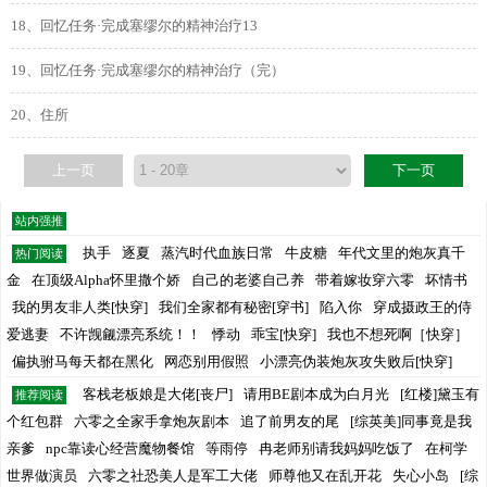
18、回忆任务·完成塞缪尔的精神治疗13
19、回忆任务·完成塞缪尔的精神治疗（完）
20、住所
上一页
下一页
站内强推
执手
逐夏
蒸汽时代血族日常
牛皮糖
年代文里的炮灰真千
热门阅读
金
在顶级Alpha怀里撒个娇
自己的老婆自己养
带着嫁妆穿六零
坏情书
我的男友非人类[快穿]
我们全家都有秘密[穿书]
陷入你
穿成摄政王的侍
爱逃妻
不许觊觎漂亮系统！！
悸动
乖宝[快穿]
我也不想死啊［快穿］
偏执驸马每天都在黑化
网恋别用假照
小漂亮伪装炮灰攻失败后[快穿]
客栈老板娘是大佬[丧尸]
请用BE剧本成为白月光
[红楼]黛玉有
推荐阅读
个红包群
六零之全家手拿炮灰剧本
追了前男友的尾
[综英美]同事竟是我
亲爹
npc靠读心经营魔物餐馆
等雨停
冉老师别请我妈妈吃饭了
在柯学
世界做演员
六零之社恐美人是军工大佬
师尊他又在乱开花
失心小岛
[综