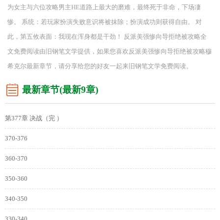
为女主与六位攻略男主HE道路上最大的磨难，最终死于非命，下场凄
惨。 系统：若玩家扮演失败意识将被抹除；扮演成功则获得自由。 对
此，第五攸表面：我现在浑身都是干劲！ 反派美强惨向导拒绝被攻略全
文免费阅读由旧钢笔文学提供，如果您喜欢反派美强惨向导拒绝被攻略穆
希克尔最新章节，请分享给您的好友一起来旧钢笔文学免费阅读。
最新章节(最新9章)
第377章 决战（完 ）
370-376
360-370
350-360
340-350
330-340