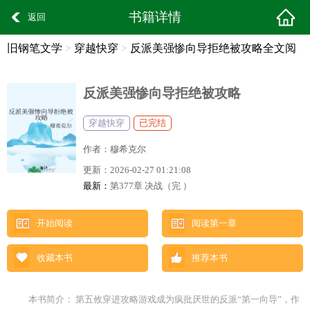
书籍详情
返回
旧钢笔文学
>
穿越快穿
>
反派美强惨向导拒绝被攻略全文阅
读
反派美强惨向导拒绝被攻略
穿越快穿
已完结
作者：
穆希克尔
更新：
2026-02-27 01:21:08
最新：
第377章 决战（完 ）
开始阅读
阅读第一章
收藏本书
推荐本书
本书简介： 第五攸穿进攻略游戏成为疯批厌世的反派“第一向导”，作