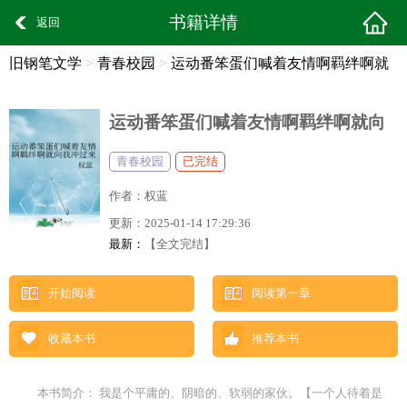
书籍详情
返回
旧钢笔文学
>
青春校园
>
运动番笨蛋们喊着友情啊羁绊啊就
向我冲过来了全文阅读
运动番笨蛋们喊着友情啊羁绊啊就向
我冲过来了
青春校园
已完结
作者：
权蓝
更新：
2025-01-14 17:29:36
最新：
【全文完结】
开始阅读
阅读第一章
收藏本书
推荐本书
本书简介： 我是个平庸的、阴暗的、软弱的家伙。【一个人待着是