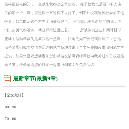
最棒最轻松的】，一直以来我都这么坚信着。 在学校我也是最不引人注
目的那一个。啊，就这样一直这样下去好了。倒不如说我这种社会的不适
任者，如果能从这个世界上消失就好了。 可惜如此平凡而软弱的我，连
消失的勇气都没有，就这样得过且过着。 ……所以你们这些打网球排球
篮球的运动笨蛋倒是离我远一点啊……阳角的光芒要把我闪瞎了（悲 运
动番笨蛋们喊着友情啊羁绊啊就向我冲过来了全文免费阅读由旧钢笔文学
提供，如果您喜欢运动番笨蛋们喊着友情啊羁绊啊就向我冲过来了权蓝最
新章节，请分享给您的好友一起来旧钢笔文学免费阅读。
最新章节(最新9章)
【全文完结】
180-190
170-180