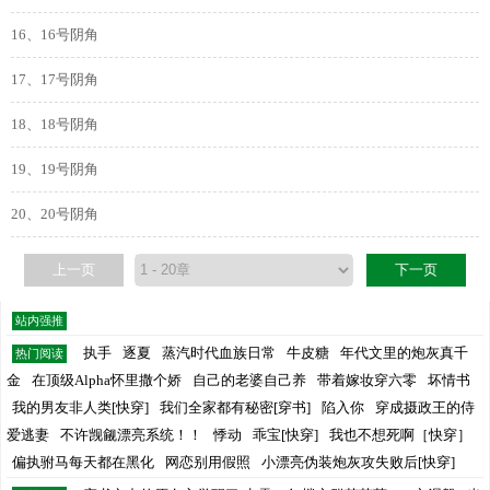
16、16号阴角
17、17号阴角
18、18号阴角
19、19号阴角
20、20号阴角
上一页
下一页
站内强推
执手
逐夏
蒸汽时代血族日常
牛皮糖
年代文里的炮灰真千
热门阅读
金
在顶级Alpha怀里撒个娇
自己的老婆自己养
带着嫁妆穿六零
坏情书
我的男友非人类[快穿]
我们全家都有秘密[穿书]
陷入你
穿成摄政王的侍
爱逃妻
不许觊觎漂亮系统！！
悸动
乖宝[快穿]
我也不想死啊［快穿］
偏执驸马每天都在黑化
网恋别用假照
小漂亮伪装炮灰攻失败后[快穿]