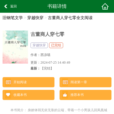
书籍详情
返回
旧钢笔文学
>
穿越快穿
>
古董商人穿七零全文阅读
古董商人穿七零
穿越快穿
已完结
作者：
西凉喵
更新：
2024-07-25 14:40:49
最新：
【完结】
开始阅读
阅读第一章
收藏本书
推荐本书
本书简介： 身娇体弱无依无靠的云端，带着一个小男孩儿回凤凰城