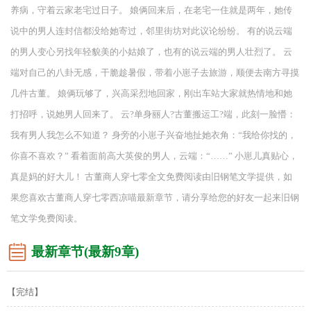
养病，守着云家老宅过日子。 娘俩回来后，在老宅一住就是两年，她传
说中的男人连封信都没给她寄过，邻里街坊对此议论纷纷。 有的说云端
的男人变心另找年轻貌美的小姑娘了，也有的说云端的男人壮烈了。 云
端对自己的八卦无感，干脆趁暑假，带着小崽子去旅游，顺便去南方寻摸
几件古董。 娘俩玩够了，兴高采烈地回家，刚出车站大家就热情地和她
打招呼，说她男人回来了。 云?单身丽人?古董搬运工?端，此刻一脸懵：
我有男人我怎么不知道？ 身旁的小崽子兴奋地扯她衣角：“我给你找的，
你喜不喜欢？” 看着面前高大英俊的男人，云端：“……” 小崽儿真贴心，
真是妈的好大儿！ 古董商人穿七零全文免费阅读由旧钢笔文学提供，如
果您喜欢古董商人穿七零西凉喵最新章节，请分享给您的好友一起来旧钢
笔文学免费阅读。
最新章节(最新9章)
【完结】