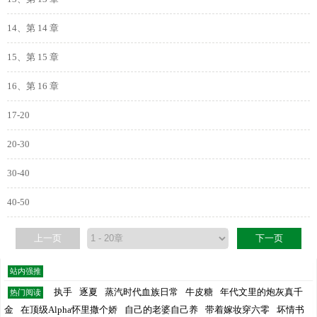
14、第 14 章
15、第 15 章
16、第 16 章
17-20
20-30
30-40
40-50
上一页
下一页
站内强推
执手
逐夏
蒸汽时代血族日常
牛皮糖
年代文里的炮灰真千
热门阅读
金
在顶级Alpha怀里撒个娇
自己的老婆自己养
带着嫁妆穿六零
坏情书