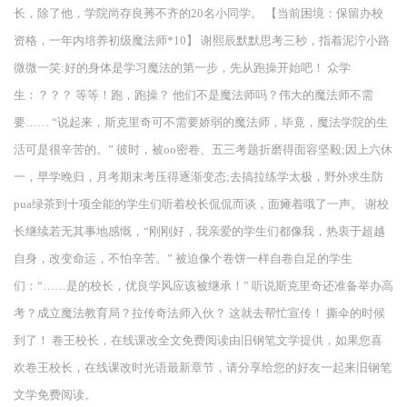
长，除了他，学院尚存良莠不齐的20名小同学。 【当前困境：保留办校
资格，一年内培养初级魔法师*10】 谢熙辰默默思考三秒，指着泥泞小路
微微一笑:好的身体是学习魔法的第一步，先从跑操开始吧！ 众学
生：？？？ 等等！跑，跑操？ 他们不是魔法师吗？伟大的魔法师不需
要…… “说起来，斯克里奇可不需要娇弱的魔法师，毕竟，魔法学院的生
活可是很辛苦的。” 彼时，被oo密卷、五三考题折磨得面容坚毅;因上六休
一，早学晚归，月考期末考压得逐渐变态;去搞拉练学太极，野外求生防
pua绿茶到十项全能的学生们听着校长侃侃而谈，面瘫着哦了一声。 谢校
长继续若无其事地感慨，“刚刚好，我亲爱的学生们都像我，热衷于超越
自身，改变命运，不怕辛苦。” 被迫像个卷饼一样自卷自足的学生
们：“……是的校长，优良学风应该被继承！” 听说斯克里奇还准备举办高
考？成立魔法教育局？拉传奇法师入伙？ 这就去帮忙宣传！ 撕伞的时候
到了！ 卷王校长，在线课改全文免费阅读由旧钢笔文学提供，如果您喜
欢卷王校长，在线课改时光语最新章节，请分享给您的好友一起来旧钢笔
文学免费阅读。