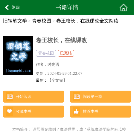
书籍详情
返回
旧钢笔文学
>
青春校园
>
卷王校长，在线课改全文阅读
卷王校长，在线课改
青春校园
已完结
作者：
时光语
更新：
2024-05-29 01:22:07
最新：
【全文完】
开始阅读
阅读第一章
收藏本书
推荐本书
本书简介： 谢熙辰穿越到了魔法世界，成了落魄魔法学院的麻瓜校