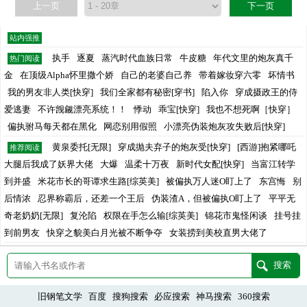
上一页
下一页
站内强推
执手
逐夏
蒸汽时代血族日常
牛皮糖
年代文里的炮灰真千
热门阅读
金
在顶级Alpha怀里撒个娇
自己的老婆自己养
带着嫁妆穿六零
坏情书
我的男友非人类[快穿]
我们全家都有秘密[穿书]
陷入你
穿成摄政王的侍
爱逃妻
不许觊觎漂亮系统！！
悸动
乖宝[快穿]
我也不想死啊［快穿］
偏执驸马每天都在黑化
网恋别用假照
小漂亮伪装炮灰攻失败后[快穿]
黄泉委托[无限]
穿成抛夫弃子的炮灰受[快穿]
[西游]抱紧哪吒
推荐阅读
大腿后我成了妖界大佬
大爆
温柔十万夜
新时代女配[快穿]
当富江转学
到并盛
米花市长的哥谭求生路[综英美]
被偏执万人迷O盯上了
东宫悔
别
后情浓
忍界称霸后，还差一个王后
伪装渣A，但被偏执O盯上了
平平无
奇老奶奶[无限]
复沦陷
权限在手怎么输[综英美]
锦花市鬼怪闲谈
挂号挂
到前男友
快穿之貌美白月光被不断争夺
女装捞到美校直男大佬了
旧钢笔文学
百度
搜狗搜索
必应搜索
神马搜索
360搜索