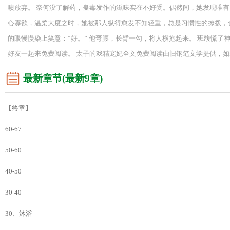
啧放弃。 奈何没了解药，蛊毒发作的滋味实在不好受。偶然间，她发现唯有
心寡欲，温柔大度之时，她被那人纵得愈发不知轻重，总是习惯性的撩拨，也
的眼慢慢染上笑意：“好。” 他弯腰，长臂一勾，将人横抱起来。 班馥慌了
好友一起来免费阅读。 太子的戏精宠妃全文免费阅读由旧钢笔文学提供，
最新章节(最新9章)
【终章】
60-67
50-60
40-50
30-40
30、沐浴