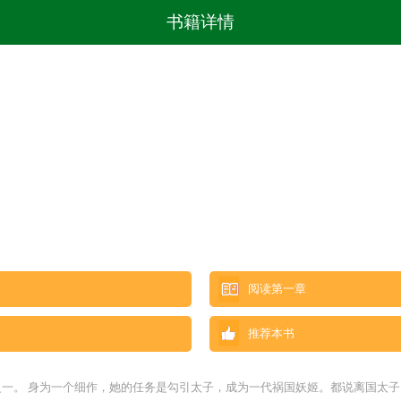
书籍详情
阅读第一章
推荐本书
之一。 身为一个细作，她的任务是勾引太子，成为一代祸国妖姬。都说离国太