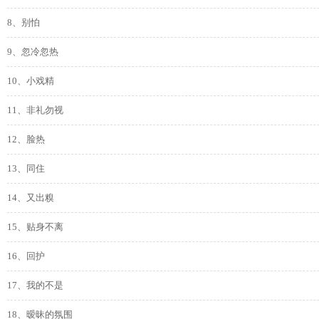
8、别怕
9、忽冷忽热
10、小戏精
11、非礼勿视
12、脸热
13、同住
14、又出糗
15、贴身不离
16、回护
17、我的不是
18、暧昧的氛围