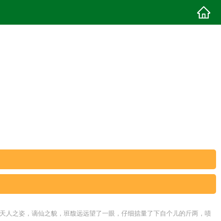
子天人之姿，谪仙之貌，班馥远远望了一眼，仔细掂量了下自个儿的斤两，啧