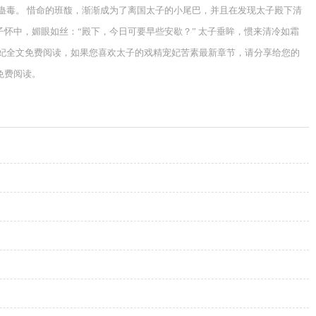
蛊毒。 惜命的班馥，渐渐成为了离国太子的小尾巴，并且在发现太子殿下清
怀中，媚眼如丝：“殿下，今日可要早些安歇？” 太子垂眸，惯来清冷如霜
精宠妃全文免费阅读，如果您喜欢太子的戏精宠妃苦素最新章节，请分享给您的
免费阅读。