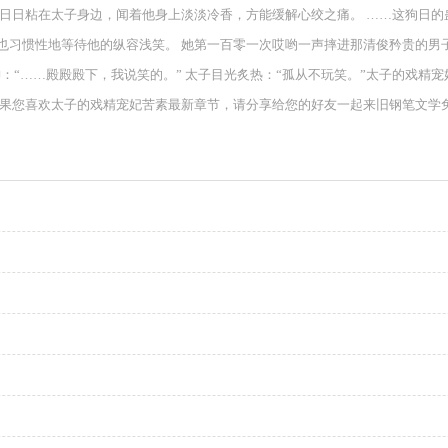
日日粘在太子身边，闻着他身上淡淡冷香，方能缓解心绞之痛。 ……这狗日的
习惯性地等待他的纵容浅笑。 她第一百零一次哎哟一声摔进那清俊矜贵的男子
神：“……殿殿殿下，我说笑的。” 太子目光炙热：“孤从不玩笑。”太子的戏
如果您喜欢太子的戏精宠妃苦素最新章节，请分享给您的好友一起来旧钢笔文学