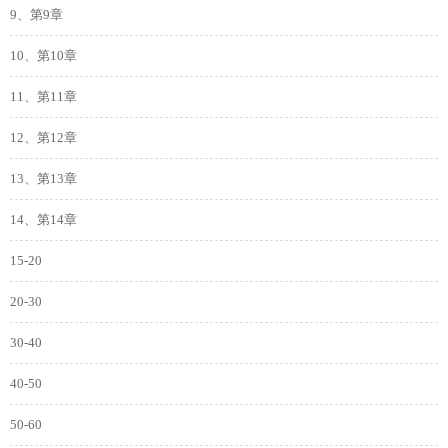
9、第9章
10、第10章
11、第11章
12、第12章
13、第13章
14、第14章
15-20
20-30
30-40
40-50
50-60