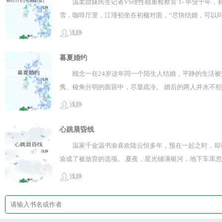
温柔甜妹民生记者VS理性稳重检察官 1- 毕业十
雪，咖啡厅里，江瑾初坐在初楹对面，“尽快结婚，可以
夜宵。 2- 初楹明白，一切的好，只是江瑾初在履行丈
浅静
长在热带、暖亚热带的树木，初楹的最爱。 朋友来看灰头
在初楹的唇角，震耳欲聋的心跳声中，她听到一句话，“
暮夏婚约
顾念一在24岁这年同一个陌生人结婚，平静的生活被
隽、棱角分明的面容中，尽显疏冷。 婚后的两人井水不
淡漠开口：“不过是完成老人的嘱托罢了。” 不继承家族
浅静
心跳晨昏线
温家千金温书渝喜欢陆云恒多年，预在一起之时，却被
渝成了被放弃的选项。 夏夜，星光铺满银河，地下车库忽
渝答应和他结婚。
浅静