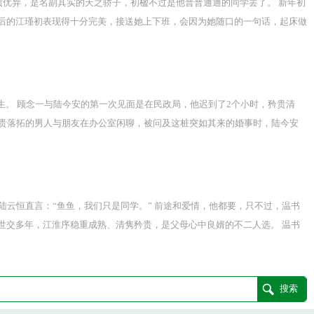
成绩优异，是名副其实的天之骄子，初楹不过是他普普通通的同学罢了。 新年初
婚后的江瑾初表现得十分完美，接送她上下班，会因为她随口的一句话，起床做
感情。 这样一个理性的人，却在某一天，研究如何在南城种植蓝花楹。 一种生
试花房温度。 夕阳吹角，落下蓝紫色花雨，全城唯一一片蓝花楹。 江瑾初吻
生。 顾念一与陆今安的第一次见面是在民政局，他迟到了2个小时，矜贵清
矜贵落拓的男人与朋友在办公室闲聊，被问及这桩突如其来的婚事时，陆今安
陆云恒直言：“鱼鱼，我们只是同学。” 前途和爱情，他都要，只不过，温书
家世交多年，江淮序稳重成熟、清隽矜贵，是父母心中良婿的不二人选。 温书