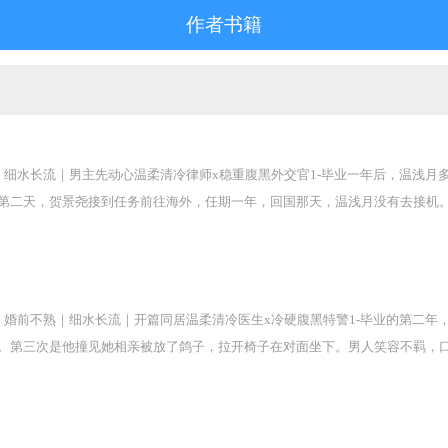
作者书籍
｜细水长流｜男主先动心温柔清冷律师x稳重腹黑外交官1-毕业一年后，温浅月
第二天，贺景尧接到任务前往海外，任期一年，回国那天，温浅月没有去接机。
根，冷静出声，“温浅月，回家。”温浅月眯着眼睛看了半天，“你是谁啊？凭什么
我是谁了吗？”2-婚后，除了身体的合拍，两人并不熟悉，贺景尧经常加班至深
。后来，在贺景尧朋友的生日会上。男人整晚寸步不离温浅月，北城落下初雪，
人情舌战群儒的贺景尧吗？再后来，贺景尧接到新的任务，需要出国月余。回国
｜婚前不熟｜细水长流｜开篇同居温柔清冷医生x冷硬腹黑特警1-毕业的第二年
吗？老婆。”小剧场贺景尧上任外交部新一任发言人，每次接受记者采访时，佩
。第三次是他撞见她相亲被放了鸽子，拉开椅子在对面坐下。男人笑容不羁，口
」阅读指南双c双初恋，无暗恋和蓄谋已久，年龄差3岁。
标准。只是，林岁晚意味深长地盯着他的腿，欲言又止。沈怀川语调慵懒，“放心
为她撑腰的人。朋友打趣沈怀川对老婆太好，别惯坏了，男人说：“我老婆我不
来，不然我就拿着你的钱，和别人结婚。”“你敢。”沉默半晌，沈怀川说：“也