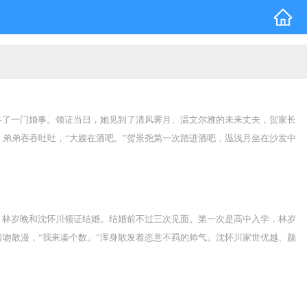
多了一门婚事。领证当日，她见到了清风霁月、温文尔雅的未来丈夫，贺家长
弟弟吞吞吐吐，“大嫂在酒吧。”贺景尧第一次踏进酒吧，温浅月坐在沙发中
管我？我那‘死去\\’的老公都不管我。”弟弟：大嫂，你保重。一夜荒唐，温
夜，仅有的交流在睡前。没有感情基础的婚姻，指不定哪天就散了。连朋友都
他贴心披上大衣，“小心，别冻着。”温浅月的高跟鞋磨脚，男人打横抱起
那天，稳重的男人巴巴望着接机的人群，没有寻到温浅月的身影。一向处变不
，林岁晚和沈怀川领证结婚。结婚前不过三次见面。第一次是高中入学，林岁
戴月亮形状的领带夹和袖扣。众人猜测原因。当事人终于解密，心悦已久@温
吻散漫，“我来凑个数。”浑身散发着恣意不羁的帅气。沈怀川家世优越、颜
，没被你踢坏，好得很。”林岁晚：？？？！！！2-婚后的生活平淡如水，
惯着，让别人惯吗？”有一天，沈怀川接到任务，需要执行一项秘密工作，“岁
好。”这天过后，林岁晚再没有沈怀川的消息，不知道他去了哪里，不知道他什