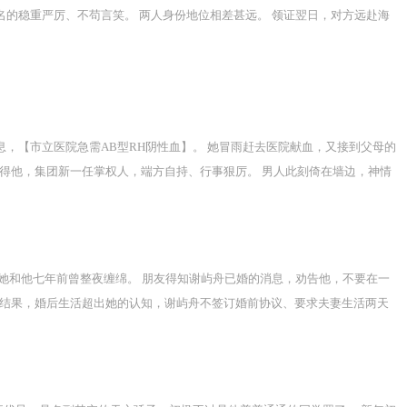
员，男人转过身，她愣在了原地。夕阳落幕，余晖凝成瑰丽的粉紫色。沈怀川
名的稳重严厉、不苟言笑。 两人身份地位相差甚远。 领证翌日，对方远赴海
、婚前不熟，婚后动心，无暗恋和蓄谋已久。
息，【市立医院急需AB型RH阴性血】。 她冒雨赶去医院献血，又接到父母的
认得他，集团新一任掌权人，端方自持、行事狠厉。 男人此刻倚在墙边，神情
栀意陪领导与合作方应酬，被故意灌酒。 姗姗来迟的池砚舟转动无名指的戒指，
无缺席，主位是池砚舟，沈栀意坐在角落里和闺蜜吐槽。 【万恶的资本家，昨
的电脑不小心连接到会议大屏。 同事看到了她的实时聊天记录，屏气凝神，
栀意：听我解释啊，花招是让她心甘情愿加班，不是你们想的那个意思啊。
她和他七年前曾整夜缠绵。 朋友得知谢屿舟已婚的消息，劝告他，不要在一
。 结果，婚后生活超出她的认知，谢屿舟不签订婚前协议、要求夫妻生活两天
，“和太太在备孕。” 被问及“谢太太”是哪家千金，一向疏离的男人难得流
完美丈夫。