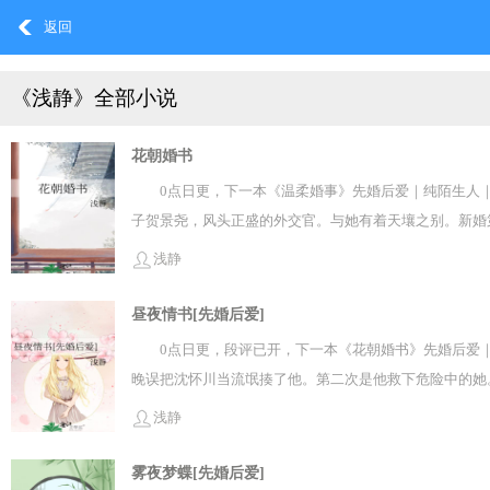
返回
《浅静》全部小说
花朝婚书
0点日更，下一本《温柔婚事》先婚后爱｜纯陌生人
子贺景尧，风头正盛的外交官。与她有着天壤之别。新婚
间，手指停在他的方向，“这个不要，太老。”男人摁摁鼻
浅静
浅月酒醒，全身酸痛，斯文矜贵的男人站在一旁，“看清
这么认为，贺景尧心中只有国家大事，哪里在乎儿女情长
昼夜情书[先婚后爱]
她，“乖一点。”朋友跌掉下巴，这还是他们认识的不近
0点日更，段评已开，下一本《花朝婚书》先婚后爱
惊的贺景尧，待在原地，拨通一个电话，“你又不来接我
晚误把沈怀川当流氓揍了他。第二次是他救下危险中的她
浅月，配了一弯月。「花朝月夕，你在身边，此刻正好。
值高、正儿八经的稳定职业，每一项都完美符合她的择偶
浅静
与婚前差别不大，晚上多了一个会发热的人形抱枕，以及
岁等我回家。”林岁晚眼眶泛红抱住他，“你一定要活着回
雾夜梦蝶[先婚后爱]