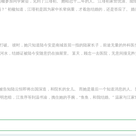
年，初楹参加同学聚会，见到了江瑾初。 她暗恋十二年的人。 江瑾初家世优渥、
吗？” 初楹知道，江瑾初是因为家中长辈病重，才着急结婚的，还是答应了。 
夫的责任，他从来没说过喜欢她。 连朋友都打趣，江瑾初的世界只有工作，没有
土脸的江瑾初，“婚都结了，何必费心。” 江瑾初摇头笑笑，“她喜欢。”继续调
江瑾初爱初楹，一辈子。”
打破。 彼时，她只知道陆今安是南城首屈一指的陆家长子，前途无量的外科医
犯河水，结婚证被陆今安随意扔在抽屉里。 某天，顾念一去医院，无意间撞见
企业、不为情所动的人，怎会上心婚姻。
告知陆云恒即将出国深造，和院长的女儿。 而她是最后一个知道消息的人。 
明忽暗，江淮序等到温书渝，拽住她的手腕，“鱼鱼，和我结婚。” 温家与江