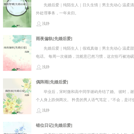
么时候回来。溪城发生一场超强地震，林岁晚前往震区支
先婚后爱｜纯陌生人｜日久生情｜男主先动心 温柔清
看着呆住的老婆，嘴角微微上扬，大步跑向她，“岁岁，又
外处理事务，一年未归。
浅静
雨夜偏轨[先婚后爱]
先婚后爱｜纯陌生人｜假戏真做｜男主先动心 温柔甜
电话。 每周一次催婚，沈栀意已然习惯，这次恰巧被池砚
淡漠，好似在谈合同。 婚后，他们约法三章：1、在公司
浅静
双眸凌厉冷峻，“怎么？我的人你也敢动。” 旁人并未多
天半夜让我给他出方案。】 【池砚舟！！看着人模狗样
偶阵雨[先婚后爱]
等待老板说话。 池砚舟不疾不徐关掉对话框，矜贵的男人
毕业后，宋时微和高中同学谢屿舟结了婚。 彼时，
个人身上跌倒两次。 矜贵的男人语气笃定，“不会，是讨
三次，用来培养感情。 同在一家公司，两人达成隐婚协议
浅静
露温情，“我太太她很优秀，事业上升期暂不公开。” 谢
错位日记[先婚后爱]