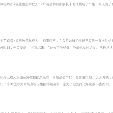
援。废墟之上，满目疮痍，救灾有条不紊进行。林岁晚接到任务，救治一名伤
冷检察官X稳重腹黑掌权人 1- 叶清语和傅家的长子傅淮州结了个婚，男人出了
不认识我了么？”“让我抱抱。”阅读指南1、双c双初恋，男主大女主两岁；2
美工程师X腹黑矜贵掌权人 1- 梅雨季节，在公司加班的沈栀意看到一条求助信
舟听到，开口便是，“和我结婚。” 她救了他爷爷，他帮她应付父母。 沈栀意
是陌生人；2、在父母面前是恩爱夫妻；3、在家里是合租室友。 2- 某日，沈
想，老板有老婆，只当池砚舟在维护下属。 直到公司年中总结大会，会议室座
，实际花招巨多。】 结果，早上出门池砚舟和沈栀意错拿了对方的电脑，此刻她
缓缓解释：“夫妻情趣罢了。” 同事：？？？夫妻！！情趣！！罢了！！ 沈
谢屿舟已成为集团运筹帷幄的总经理，而她是公司的一名普通策划。 无人知晓，
债。” 宋时微以为谢屿舟答应她的结婚请求，是为了报复她七年前的不告而别
。 公司发布会，合作方想敬谢屿舟一杯酒，男人淡瞥向宋时微的方向，礼貌推辞
屿舟会因为她的一句【好想你】，从千里之外赶回家中哄她睡觉。 他俨然是一个