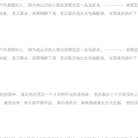
佬小猫也能穿到他俩身上，并且用他们的身体疯狂地…舔来舔去。 宁暨火速赶
叫裴曜的人。 因为他认识的人都说裴曜也是一朵油菜花。 ————— 裴曜
。 炸毛的宁暨疯狂叫死对头：赶紧滚过来拦一拦啊！ 已经弯掉的死对头：爽
铁板。 某天聚会，裴曜喝醉了酒，意识昏沉地出去包厢醒酒。 在昏黄的路灯下
 宁暨：……兄弟你的节操呢！ 宁暨（受）X晏隋（攻）
他是不是叫裴曜。 喝醉的裴曜一见到少年，便脑子和脖子都发热起来，心跳也跳
的裴曜：“。” 起猛了。 当天晚上，各大娱乐头条都在报道当红顶流裴曜因为
叫裴曜的人。 因为他认识的人都说裴曜也是一朵油菜花。 ————— 裴曜
铁板。 某天聚会，裴曜喝醉了酒，意识昏沉地出去包厢醒酒。 在昏黄的路灯下
他是不是叫裴曜。 喝醉的裴曜一见到少年，便脑子和脖子都发热起来，心跳也跳
的裴曜：“。” 起猛了。 当天晚上，各大娱乐头条都在报道当红顶流裴曜因为
吃的那种。 最近他负责压一个大学刚毕业的漫画家。 然后慕白三个月来没吃上
，极度自律，每天都早睡早起。 慕白很高兴，每晚都偷偷去压大总裁。 他怕
早，睡觉的时间也越来越长。 最后干脆睡一整天。 到后来，甚至开始昼夜颠