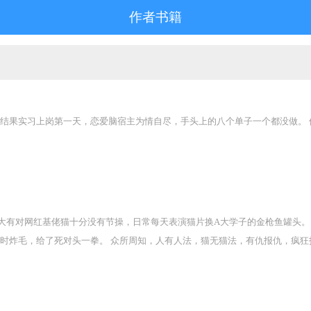
作者书籍
结果实习上岗第一天，恋爱脑宿主为情自尽，手头上的八个单子一个都没做。 
大有对网红基佬猫十分没有节操，日常每天表演猫片换A大学子的金枪鱼罐头。
时炸毛，给了死对头一拳。 众所周知，人有人法，猫无猫法，有仇报仇，疯狂
天飞，直到小姐姐拿出金枪鱼猫罐头打开，“别打了，亲一口，我就给你们吃罐
双圆溜溜的眼睛绿油油地盯着死对头，舔了舔嘴唇，兄弟你好香…阿不，罐头好
暨没节操 宁暨吃着罐头，翘起尾巴，又吃饱又恶心到了死对头，爽死了。 往