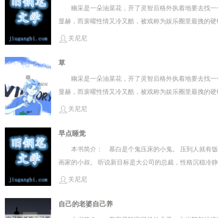
在麻木中变态，看他的眼神逐渐… 直到有一天，两只基
幽采是一朵油菜花，开了灵智后格外执着地要去找一个
人。 奈何猫微言轻，眼睁睁看着自己的身体被舔了个精光
显赫，而裴曜性情又冷又酷，被戏称为娱乐圈里最拽的硬
言四起。 宁暨：你他喵的辟谣啊！ 死对头：难道不是？
脸颊边还有个小梨涡，见了他眼睛亮晶晶，小声又礼貌问
关尼尼
然后就看到少年高兴得脑袋上冒出了一簇簇油菜花。 喝醉
草
幽采是一朵油菜花，开了灵智后格外执着地要去找一个
显赫，而裴曜性情又冷又酷，被戏称为娱乐圈里最拽的硬
脸颊边还有个小梨涡，见了他眼睛亮晶晶，小声又礼貌问
关尼尼
然后就看到少年高兴得脑袋上冒出了一簇簇油菜花。 喝醉
早点睡觉
本书简介： 慕白是个鬼压床的小鬼。 压到人就有饭
画家的小叔。 听说新目标是大公司的总裁，性格沉稳冷静
饱喝足的慕白开始消极怠工。 但大总裁每天都睡得越来越
关尼尼
新章节，请分享给您的好友一起来免费阅读。
自己的老婆自己养