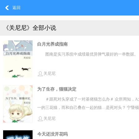
返回
《关尼尼》全部小说
白月光养成指南
图南是实习系统中成绩最优异脾气最好的一串数据。 
关尼尼
为了生存，猫猫决定
＃跟死对头穿成了一对基佬猫怎么办＃ 众所周知，A
一的三花猫，而和自己叠在一起的猫…是死对头？ 宁暨顿
了，再打要秃毛了！ 宁暨和死对头充耳不闻，打得猫毛满
关尼尼
下一秒，肚子咕噜响了一声，糟糕，打架打饿了。 宁暨一
——啪叽，死对头被舔了一下毛，瞬间蹿出八里地怒斥宁
今天还没开花吗