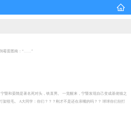
倒霉蛋图南：“……”
 宁暨和晏隋是著名死对头，铁直男。 一觉醒来，宁暨发现自己变成基佬猫之
打架咬毛。 A大同学：你们？？？刚才不是还在亲嘴的吗？？ 球球你们别打
头。” 死对头：不可能，绝对不可能 宁暨：我就是饿死，也绝不出卖节操！
香… 小姐姐循循善诱：“亲一下对方表示和好就给你吃。” 死对头：？？
后的日子，宁暨无障碍当猫，每天恶心死对头换猫罐头，浑然没注意到死对头