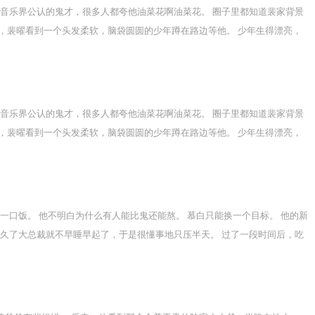
到宿舍，看见惊悚一幕，立即炸毛，扑上去用猫爪扒拉死对头，试图分开两个
是音乐界公认的鬼才，很多人都夸他油菜花啊油菜花。 圈子里都知道裴家背景
死了 翌日，舍友都知道了，A大校草身上的抓痕是死对头宁暨抓的，一时间谣
，裴曜看到一个头发柔软，脑袋圆圆的少年蹲在路边等他。 少年生得漂亮，
得很快。 裴曜觉得自己是一见钟情了。 他表面镇定地朝着少年点了点头，
花粉过敏进了医院。
是音乐界公认的鬼才，很多人都夸他油菜花啊油菜花。 圈子里都知道裴家背景
，裴曜看到一个头发柔软，脑袋圆圆的少年蹲在路边等他。 少年生得漂亮，
得很快。 裴曜觉得自己是一见钟情了。 他表面镇定地朝着少年点了点头，
花粉过敏进了医院。
一口饭。 他不明白为什么有人能比鬼还能熬。 慕白只能换一个目标。 他的新
压久了大总裁就不早睡早起了，于是很懂事地只压半天。 过了一段时间后，吃
倒。 慕白觉得很奇怪。早点睡觉全文免费阅读，如果您喜欢早点睡觉关尼尼最